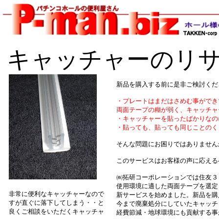
キャッチャーのリ
新品を購入する前に是非ご検討くだ
・プレートはまだはさめむ事ができ
両面テープの糊が弱く、キャッチャ
・キャッチャーを貼ったばかりなの
・貼っても、貼っても同じことのく
そんな問題にお困りではありません
このサービスはお客様の声に応える
㈱拓研コーポレーションでは住友３
使用環境に適した両面テープを選定
非常に便利なキャッチャーなので
新サービスを始めました。新品を購
すが直ぐに落下してしまう・・と
今まで廃棄処分にしていたキャッチ
良くご相談をいただくキャッチャ
経費節減・地球環境にも貢献する事