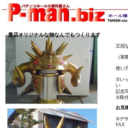
貴店オリジナルな物なんでもつくります
王冠
（実
使い
①い
い
記念
②島
お見
①デ
FAX