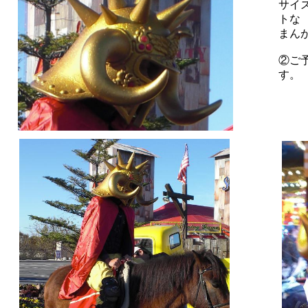
サイ
トな
まん
②ご
す。