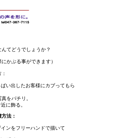
なんてどうでしょうか？
際にかぶる事ができます）
方：
っぱい出したお客様にカブってもら
写真をパチリ。
付近に飾る。
積方法：
ザインをフリーハンドで描いて